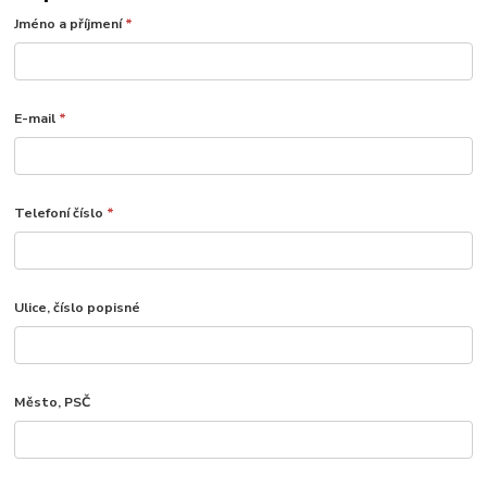
Jméno a příjmení
*
E-mail
*
Telefoní číslo
*
Ulice, číslo popisné
Město, PSČ