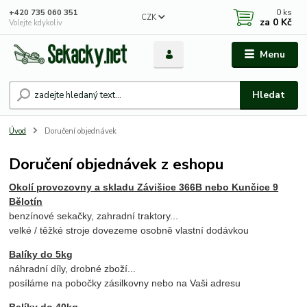
0
ks
+420 735 060 351
CZK
za
0 Kč
Volejte kdykoliv
Menu
Hledat
Úvod
Doručení objednávek
Doručení objednávek z eshopu
Okolí provozovny a skladu Závišice 366B nebo Kunčice 9
Bělotín
benzínové sekačky, zahradní traktory...
velké / těžké stroje dovezeme osobně vlastní dodávkou
Balíky do 5kg
náhradní díly, drobné zboží...
posíláme na pobočky zásilkovny nebo na Vaši adresu
Balíky do 40kg