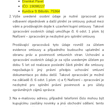
Enenkel Pavel
IČO: 19098227
Kunčice 9, Bělotín, 75364
Výše uvedené osobní údaje je nutné zpracovat pro
odbavení objednávek a další plnění ze smlouvy, pokud mezi
vámi a prodávajícím dojde k uzavření kupní smlouvy. Takové
zpracování osobních údajů umožňuje čl. 6 odst. 1 písm. b)
Nařízení – zpracování je nezbytné pro splnění smlouvy.
Prodávající zpracovává tyto údaje rovněž za účelem
evidence smlouvy a případného budoucího uplatnění a
obranu práv a povinností smluvních stran. Uchování a
zpracování osobních údajů je za výše uvedeným účelem po
dobu 5 let od realizace poslední části plnění dle smlouvy,
nepožaduje-li jiný právní předpis uchování smluvní
dokumentace po dobu delší. Takové zpracování je možné
na základě čl. 6 odst. 1 písm. c) a f) Nařízení – zpracování je
nezbytné pro splnění právní povinnosti a pro účely
oprávněných zájmů správce.
Na e-mailovou adresu, případně telefonní číslo mohou být
kupujícímu zasílány novinky a jiná obchodní sdělení, tento