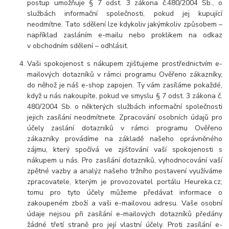
postup umožňuje § 7 odst. 3 zákona č.480/2004 Sb., o
službách informační společnosti, pokud jej kupující
neodmítne. Tato sdělení lze kdykoliv jakýmkoliv způsobem –
například zasláním e-mailu nebo proklikem na odkaz
v obchodním sdělení – odhlásit.
Vaši spokojenost s nákupem zjišťujeme prostřednictvím e-
mailových dotazníků v rámci programu Ověřeno zákazníky,
do něhož je náš e-shop zapojen. Ty vám zasíláme pokaždé,
když u nás nakoupíte, pokud ve smyslu § 7 odst. 3 zákona č.
480/2004 Sb. o některých službách informační společnosti
jejich zasílání neodmítnete. Zpracování osobních údajů pro
účely zaslání dotazníků v rámci programu Ověřeno
zákazníky provádíme na základě našeho oprávněného
zájmu, který spočívá ve zjišťování vaší spokojenosti s
nákupem u nás. Pro zasílání dotazníků, vyhodnocování vaší
zpětné vazby a analýz našeho tržního postavení využíváme
zpracovatele, kterým je provozovatel portálu Heureka.cz;
tomu pro tyto účely můžeme předávat informace o
zakoupeném zboží a vaši e-mailovou adresu. Vaše osobní
údaje nejsou při zasílání e-mailových dotazníků předány
žádné třetí straně pro její vlastní účely. Proti zasílání e-