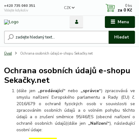
0
ks
+420 735 060 351
CZK
za
0 Kč
Volejte kdykoliv
Menu
Hledat
Úvod
Ochrana osobních údajů e-shopu Sekačky.net
Ochrana osobních údajů e-shopu
Sekačky.net
(dále jen
„prodávající“
nebo
„správce“
) zpracovává ve
smyslu nařízení Evropského parlamentu a Rady (EU) č.
2016/679 o ochraně fyzických osob v souvislosti se
zpracováním osobních údajů a o volném pohybu těchto
údajů a o zrušení směrnice 95/46/ES (obecné nařízení o
ochraně osobních údajů)(dále jen
„Nařízení“
), následující
osobní údaje: