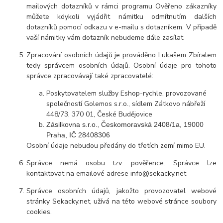
mailových dotazníků v rámci programu Ověřeno zákazníky
můžete kdykoli vyjádřit námitku odmítnutím dalších
dotazníků pomocí odkazu v e-mailu s dotazníkem. V případě
vaší námitky vám dotazník nebudeme dále zasílat.
Zpracování osobních údajů je prováděno Lukašem Zbíralem
tedy správcem osobních údajů. Osobní údaje pro tohoto
správce zpracovávají také zpracovatelé:
Poskytovatelem služby Eshop-rychle, provozované
společností Golemos s.r.o., sídlem Zátkovo nábřeží
448/73, 370 01, České Budějovice
,
Zásilkovna s.r.o.
Českomoravská 2408/1a,
19000
Praha,
IČ 28408306
Osobní údaje nebudou předány do třetích zemí mimo EU.
Správce nemá osobu tzv. pověřence. Správce lze
kontaktovat na emailové adrese info@sekacky.net
Správce osobních údajů, jakožto provozovatel webové
stránky Sekacky.net, užívá na této webové stránce soubory
cookies.