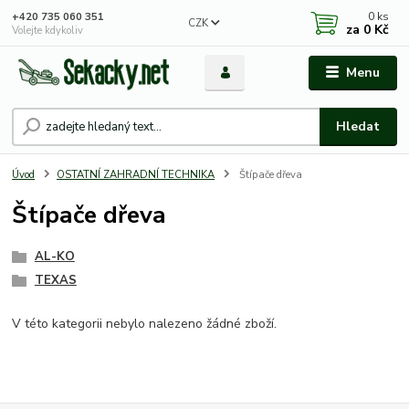
0
ks
+420 735 060 351
CZK
za
0 Kč
Volejte kdykoliv
Menu
Hledat
Úvod
OSTATNÍ ZAHRADNÍ TECHNIKA
Štípače dřeva
Štípače dřeva
AL-KO
TEXAS
V této kategorii nebylo nalezeno žádné zboží.