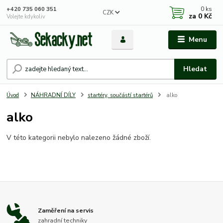
0
ks
+420 735 060 351
CZK
za
0 Kč
Volejte kdykoliv
Menu
Hledat
Úvod
NÁHRADNÍ DÍLY
startéry, součástí startérů
alko
alko
V této kategorii nebylo nalezeno žádné zboží.
Zaměření na servis
zahradní techniky