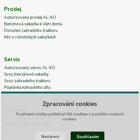
Prodej
Autorizovaný prodej AL-KO
Benzínová sekačka k Vám domů
Doručení zahradního traktoru
Info o robotických sekačkách
Servis
Autorizovaný servis AL-KO
Svoz benzínové sekačky
Svoz zahradního traktoru
Poptávka náhradního dílu
Zpracování cookies
Kontakty
Používané služby potřebují Váš
souhlas
s použitím souborů
Sekacky.net
cookies.
+420 735 060 351
Volejte kdykoliv
Souhlasím
Nastavení