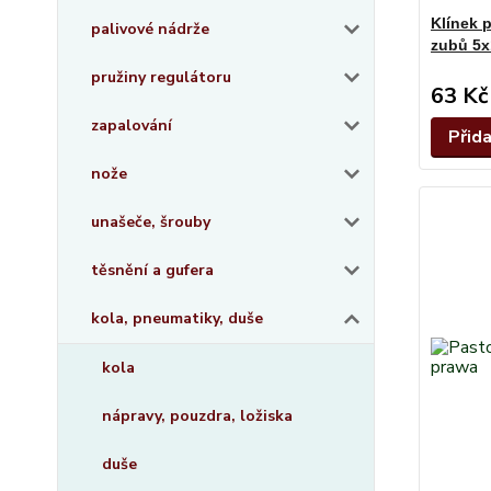
Klínek 
palivové nádrže
zubů 5
pružiny regulátoru
63 Kč
zapalování
Přid
nože
unašeče, šrouby
těsnění a gufera
kola, pneumatiky, duše
kola
nápravy, pouzdra, ložiska
duše