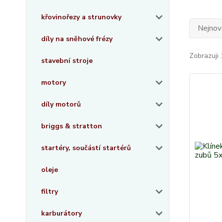
křovinořezy a strunovky
Nejnově
díly na sněhové frézy
Zobrazuji 
stavební stroje
motory
díly motorů
briggs & stratton
startéry, součástí startérů
oleje
filtry
karburátory