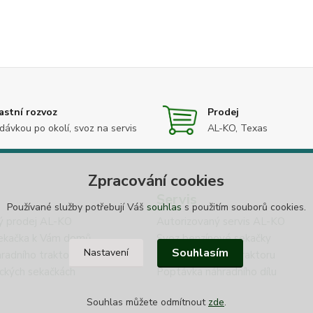
astní rozvoz
Prodej
dávkou po okolí, svoz na servis
AL-KO, Texas
Zpracování cookies
Servis
Používané služby potřebují Váš
souhlas
s použitím souborů cookies.
ý prodej AL-KO
Autorizovaný servis AL-KO
ekačka k Vám domů
Svoz benzínové sekačky
Souhlasím
Nastavení
radního traktoru
Svoz zahradního traktoru
ických sekačkách
Poptávka náhradního dílu
Souhlas můžete odmítnout
zde
.