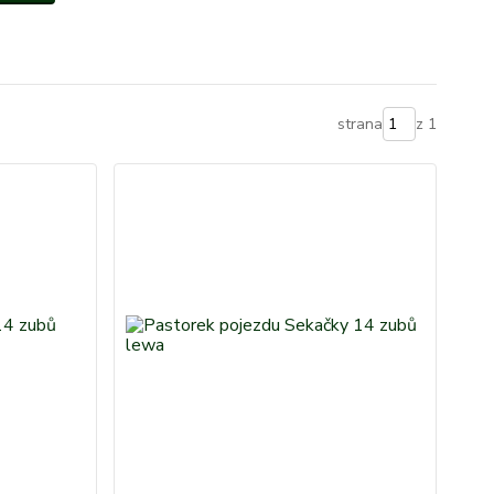
strana
z 1