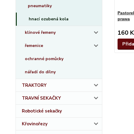
pneumatiky
Pastore
hnací ozubená kola
prawa
160 K
klínové řemeny
Přid
řemenice
ochranné pomůcky
nářadí do dílny
TRAKTORY
TRAVNÍ SEKAČKY
Robotické sekačky
Křovinořezy