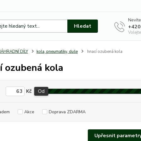
Nevíte
Hledat
+420
Volejte
NÁHRADNÍ DÍLY
kola, pneumatiky, duše
hnací ozubená kola
í ozubená kola
Kč
Od
adem
Akce
Doprava ZDARMA
Upřesnit parametr