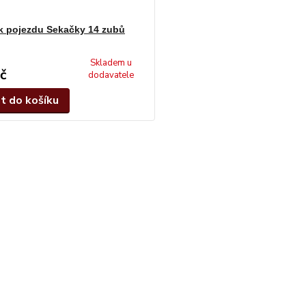
k pojezdu Sekačky 14 zubů
Skladem u
č
dodavatele
at do košíku