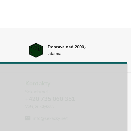
Doprava nad 2000,-
zdarma
Kontakty
Sekacky.net
+420 735 060 351
Volejte kdykoliv
info@sekacky.net