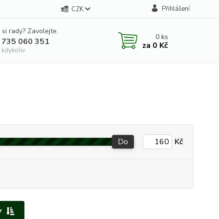
Přihlášení
CZK
 si rady? Zavolejte.
0
ks
 735 060 351
za
0 Kč
 kdykoliv
Do
Kč
y