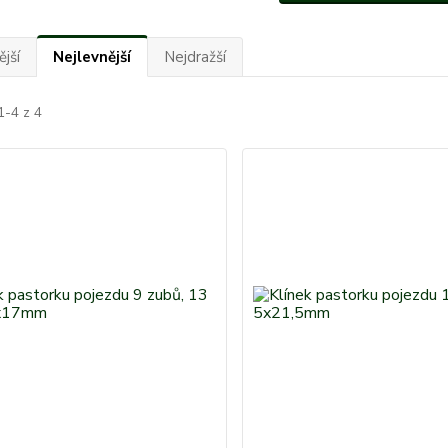
jší
Nejlevnější
Nejdražší
1-4 z 4