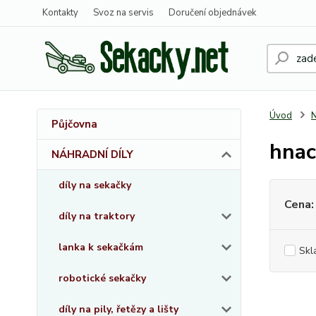
Kontakty
Svoz na servis
Doručení objednávek
Úvod
Půjčovna
hnac
NÁHRADNÍ DÍLY
díly na sekačky
Cena:
díly na traktory
lanka k sekačkám
Skl
robotické sekačky
díly na pily, řetězy a lišty