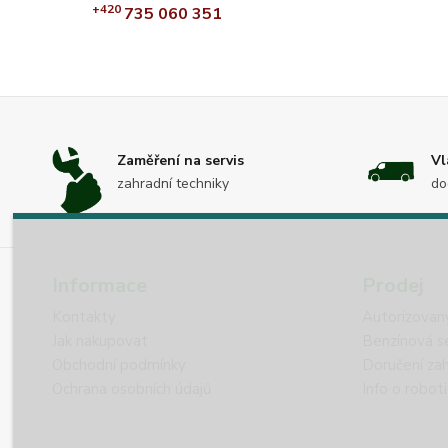
+420
735 060 351
Zaměření na servis
Vl
zahradní techniky
do
Informace
Prodej
Kontakty
Autorizovan
Jak nakupovat
Benzínová s
Obchodní podmínky
Doručení zah
Ochrana osobních údajů
Info o robot