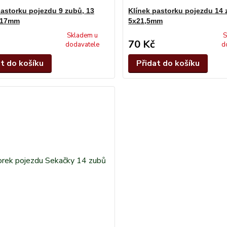
pastorku pojezdu 9 zubů, 13
Klínek pastorku pojezdu 14
x17mm
5x21,5mm
Skladem u
S
70 Kč
dodavatele
d
at do košíku
Přidat do košíku