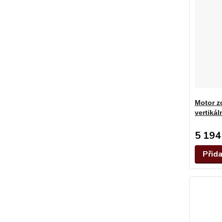
Motor z
vertiká
5 194
Přid