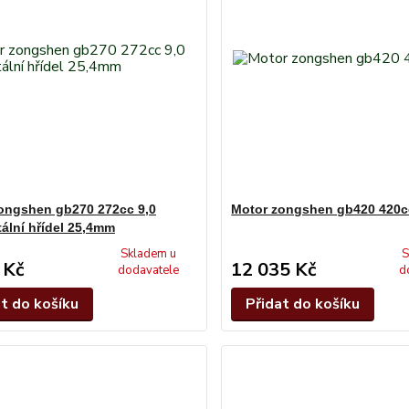
ongshen gb270 272cc 9,0
Motor zongshen gb420 420c
tální hřídel 25,4mm
Skladem u
S
 Kč
12 035 Kč
dodavatele
d
at do košíku
Přidat do košíku