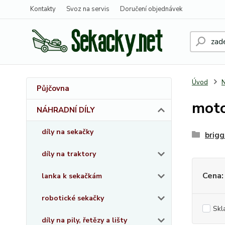
Kontakty
Svoz na servis
Doručení objednávek
Úvod
Půjčovna
mot
NÁHRADNÍ DÍLY
díly na sekačky
brig
díly na traktory
Cena:
lanka k sekačkám
robotické sekačky
Skl
díly na pily, řetězy a lišty