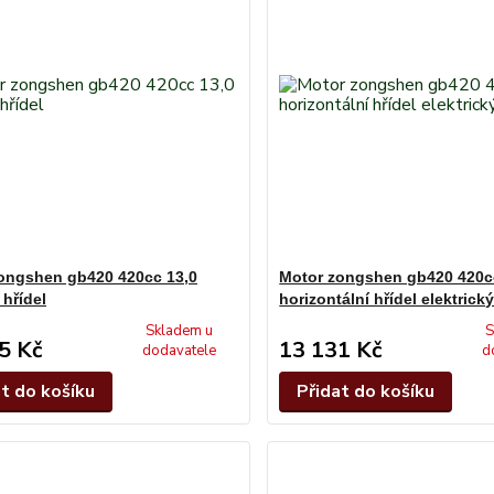
ongshen gb420 420cc 13,0
Motor zongshen gb420 420c
 hřídel
horizontální hřídel elektrický
Skladem u
S
5 Kč
13 131 Kč
dodavatele
d
at do košíku
Přidat do košíku