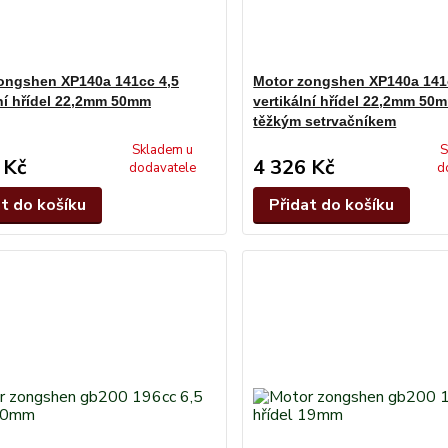
ongshen XP140a 141cc 4,5
Motor zongshen XP140a 141
lní hřídel 22,2mm 50mm
vertikální hřídel 22,2mm 50
těžkým setrvačníkem
Skladem u
S
 Kč
4 326 Kč
dodavatele
d
at do košíku
Přidat do košíku