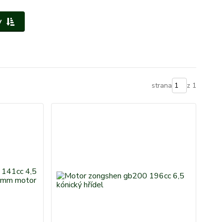
y
strana
z 1