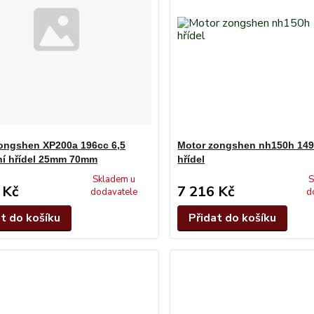
ongshen XP200a 196cc 6,5
Motor zongshen nh150h 149
lní hřídel 25mm 70mm
hřídel
Skladem u
S
 Kč
7 216 Kč
dodavatele
d
at do košíku
Přidat do košíku