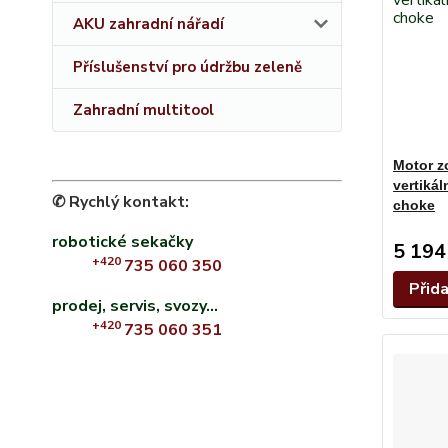
AKU zahradní nářadí
Příslušenství pro údržbu zeleně
Zahradní multitool
Motor z
vertiká
✆ Rychlý kontakt:
choke
robotické sekačky
5 194
+420
735 060 350
Přid
prodej, servis, svozy...
+420
735 060 351