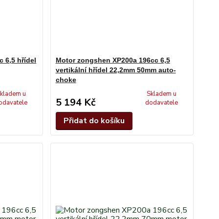
 6,5 hřídel
Motor zongshen XP200a 196cc 6,5
vertikální hřídel 22,2mm 50mm auto-
choke
kladem u
Skladem u
5 194 Kč
odavatele
dodavatele
Přidat do košíku