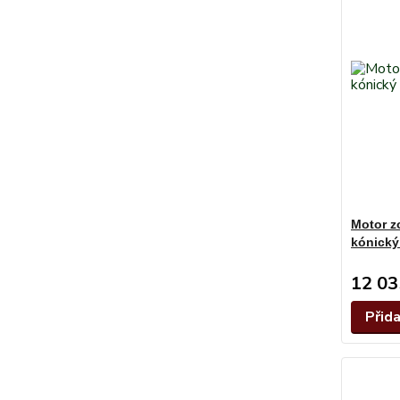
Motor z
kónický
12 03
Přid