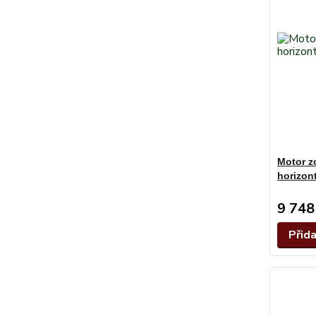
Motor z
horizon
9 748
Přid