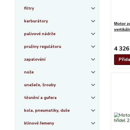
filtry
karburátory
Motor z
vertiká
palivové nádrže
pružiny regulátoru
4 326
Přid
zapalování
nože
unašeče, šrouby
těsnění a gufera
kola, pneumatiky, duše
klínové řemeny