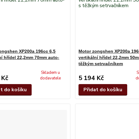
ongshen XP200a 196cc 6,5
Motor zongshen XP200a 196
lní hřídel 22,2mm 70mm auto-
vertikální hřídel 22,2mm 50
těžkým setrvačníkem
Skladem u
S
 Kč
5 194 Kč
dodavatele
d
at do košíku
Přidat do košíku