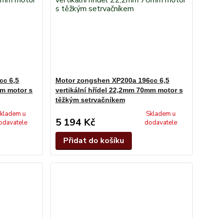
cc 6,5
Motor zongshen XP200a 196cc 6,5
mm motor s
vertikální hřídel 22,2mm 70mm motor s
těžkým setrvačníkem
kladem u
Skladem u
5 194 Kč
odavatele
dodavatele
Přidat do košíku