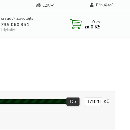
Přihlášení
CZK
 si rady? Zavolejte.
0
ks
 735 060 351
za
0 Kč
 kdykoliv
Do
Kč