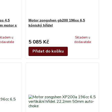
cc 4,5
Motor zongshen gb200 196cc 6,5
mm motor s
kónický hřídel
kladem u
Skladem u
5 085 Kč
odavatele
dodavatele
Přidat do košíku