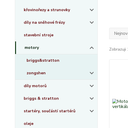
křovinořezy a strunovky
díly na sněhové frézy
Nejnově
stavební stroje
motory
Zobrazuji 
briggs&stratton
zongshen
díly motorů
briggs & stratton
startéry, součástí startérů
oleje