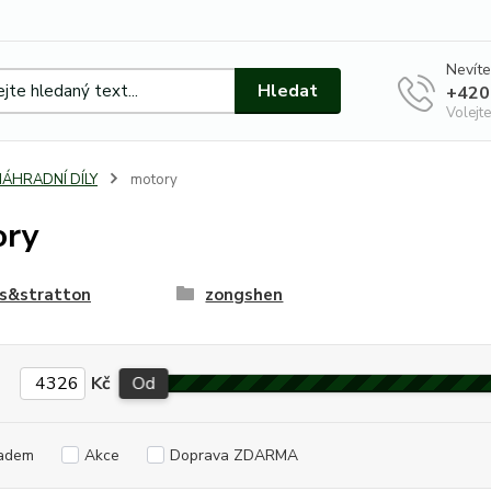
Nevíte
Hledat
+420
Volejte
NÁHRADNÍ DÍLY
motory
ory
gs&stratton
zongshen
Kč
Od
adem
Akce
Doprava ZDARMA