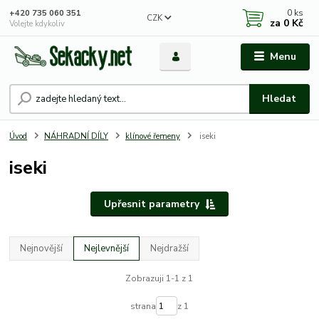
0
ks
+420 735 060 351
CZK
za
0 Kč
Volejte kdykoliv
Menu
Hledat
Úvod
NÁHRADNÍ DÍLY
klínové řemeny
iseki
iseki
Upřesnit parametry
Nejnovější
Nejlevnější
Nejdražší
Zobrazuji 1-1 z 1
strana
z 1