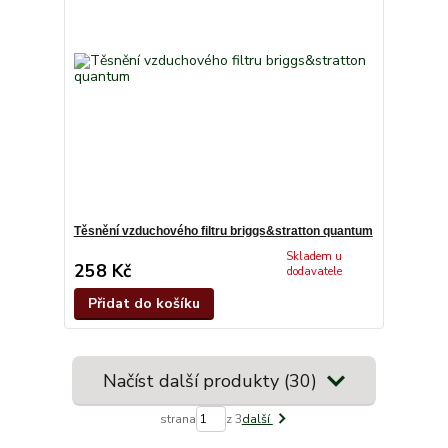
Těsnění vzduchového filtru briggs&stratton quantum
Skladem u
258 Kč
dodavatele
Přidat do košíku
Načíst další produkty (30)
strana
z 3
další