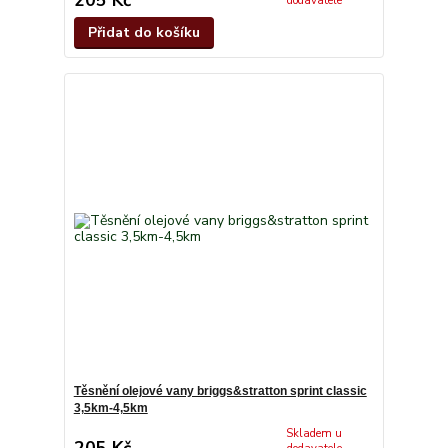
dodavatele
Přidat do košíku
Těsnění olejové vany briggs&stratton sprint classic
3,5km-4,5km
Skladem u
205 Kč