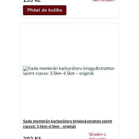
Není skladem
Přidat do košíku
Sada membrán karburátoru briggs&stratton sprint
classic 3,5km-4,5km - originál
Skladem u
202 Kč