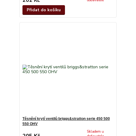
dodavatele
Přidat do košíku
Těsnění krytí ventilů briggs&stratton serie 450 500
550 OHV
Skladem u
205 Kč