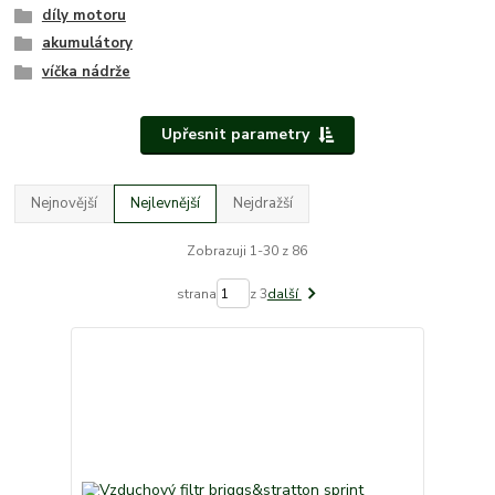
díly motoru
akumulátory
víčka nádrže
Upřesnit parametry
Nejnovější
Nejlevnější
Nejdražší
Zobrazuji 1-30 z 86
strana
z 3
další