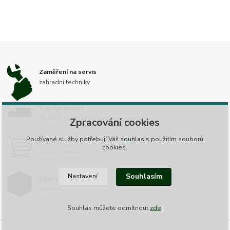
Zaměření na servis
zahradní techniky
Vlastní rozvoz
dodávkou po okolí, svoz na servis
Zpracování cookies
Používané služby potřebují Váš
souhlas
s použitím souborů
Prodej
cookies.
AL-KO, Texas
Souhlasím
Nastavení
Doprava nad 2000,-
zdarma
Souhlas můžete odmítnout
zde
.