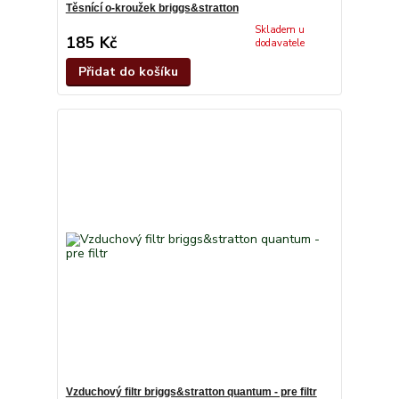
Těsnící o-kroužek briggs&stratton
Skladem u
185 Kč
dodavatele
Přidat do košíku
Vzduchový filtr briggs&stratton quantum - pre filtr