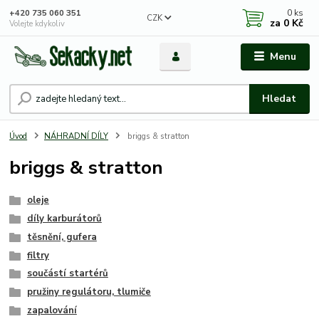
0
ks
+420 735 060 351
CZK
za
0 Kč
Volejte kdykoliv
Menu
Hledat
Úvod
NÁHRADNÍ DÍLY
briggs & stratton
briggs & stratton
oleje
díly karburátorů
těsnění, gufera
filtry
součástí startérů
pružiny regulátoru, tlumiče
zapalování