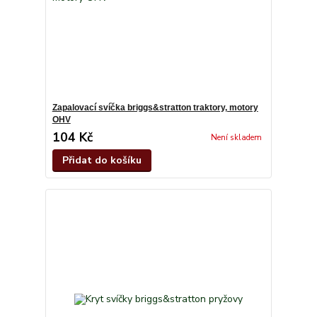
Zapalovací svíčka briggs&stratton traktory, motory
OHV
104 Kč
Není skladem
Přidat do košíku