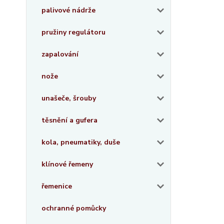
palivové nádrže
pružiny regulátoru
zapalování
nože
unašeče, šrouby
těsnění a gufera
kola, pneumatiky, duše
klínové řemeny
řemenice
ochranné pomůcky