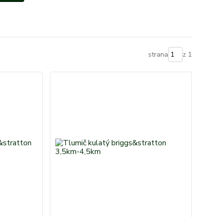
strana
z 1