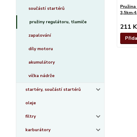
Pružina
součástí startérů
3,5km-4
pružiny regulátoru, tlumiče
211 K
zapalování
Přid
díly motoru
akumulátory
víčka nádrže
startéry, součástí startérů
oleje
filtry
karburátory