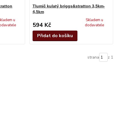
tratton
Tlumič kulatý briggs&stratton 3,5km-
4,5km
kladem u
Skladem u
594 Kč
odavatele
dodavatele
Přidat do košíku
strana
z 1