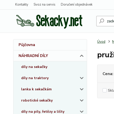
Kontakty
Svoz na servis
Doručení objednávek
Úvod
Půjčovna
pruž
NÁHRADNÍ DÍLY
díly na sekačky
Cena:
díly na traktory
lanka k sekačkám
Skl
robotické sekačky
díly na pily, řetězy a lišty