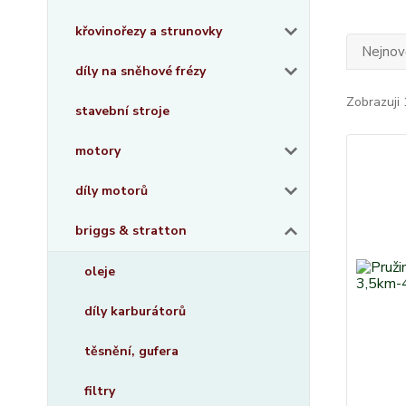
křovinořezy a strunovky
Nejnově
díly na sněhové frézy
Zobrazuji 
stavební stroje
motory
díly motorů
briggs & stratton
oleje
díly karburátorů
těsnění, gufera
filtry