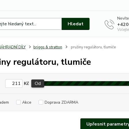
Nevíte
Hledat
+420
Volejte
NÁHRADNÍ DÍLY
briggs & stratton
pružiny regulátoru, tlumiče
iny regulátoru, tlumiče
Kč
Od
adem
Akce
Doprava ZDARMA
Upřesnit parametr