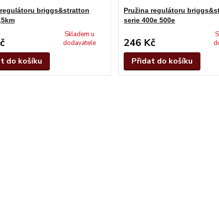
 regulátoru briggs&stratton
Pružina regulátoru briggs&s
,5km
serie 400e 500e
Skladem u
S
č
246 Kč
dodavatele
d
at do košíku
Přidat do košíku