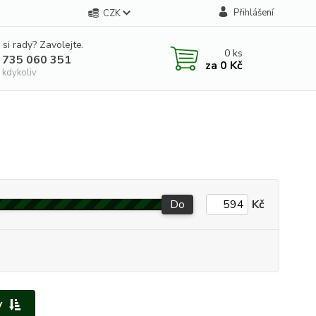
Přihlášení
CZK
 si rady? Zavolejte.
0
ks
 735 060 351
za
0 Kč
 kdykoliv
Do
Kč
y