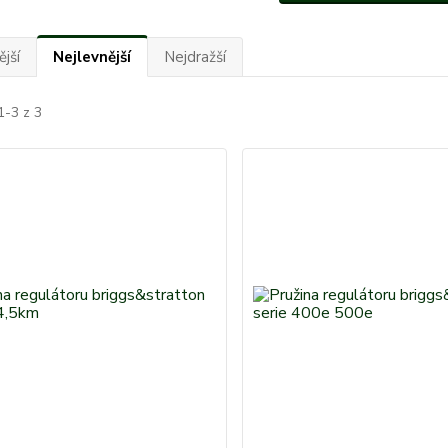
jší
Nejlevnější
Nejdražší
1-3 z 3