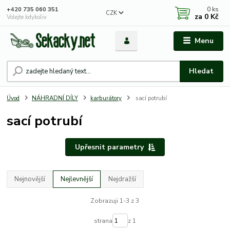
0
ks
+420 735 060 351
CZK
za
0 Kč
Volejte kdykoliv
Menu
Hledat
Úvod
NÁHRADNÍ DÍLY
karburátory
sací potrubí
sací potrubí
Upřesnit parametry
Nejnovější
Nejlevnější
Nejdražší
Zobrazuji 1-3 z 3
strana
z 1