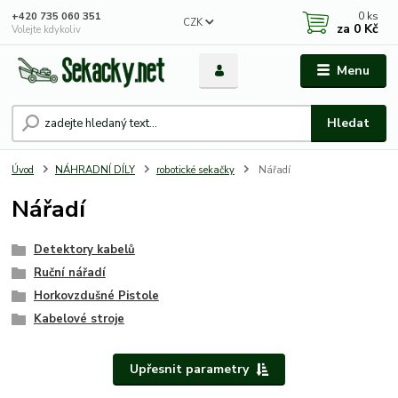
0
ks
+420 735 060 351
CZK
za
0 Kč
Volejte kdykoliv
Menu
Hledat
Úvod
NÁHRADNÍ DÍLY
robotické sekačky
Nářadí
Nářadí
Detektory kabelů
Ruční nářadí
Horkovzdušné Pistole
Kabelové stroje
Upřesnit parametry