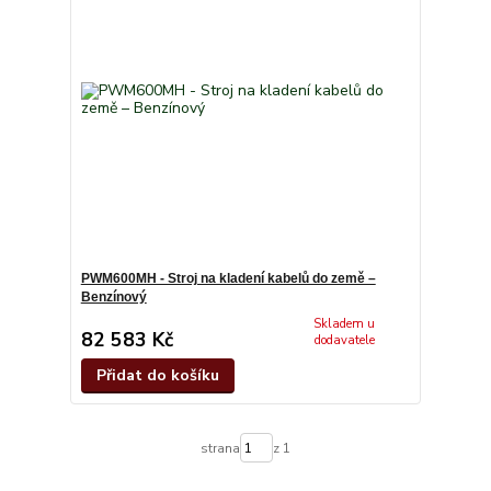
PWM600MH - Stroj na kladení kabelů do země –
Benzínový
Skladem u
82 583 Kč
dodavatele
Přidat do košíku
strana
z 1