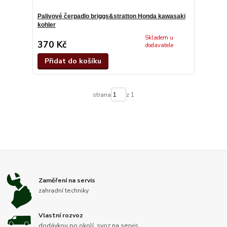
Palivové čerpadlo briggs&stratton Honda kawasaki
kohler
Skladem u
370 Kč
dodavatele
Přidat do košíku
strana
z 1
Zaměření na servis
zahradní techniky
Vlastní rozvoz
dodávkou po okolí, svoz na servis