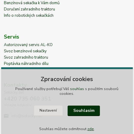
Benzínová sekačka k Vám domů
Doručení zahradního traktoru
Info o robotických sekačkách
Servis
Autorizovaný servis AL-KO
Svoz benzínové sekačky
Svoz zahradního traktoru
Poptávka náhradního dílu
Zpracování cookies
Kontakty
Používané služby potřebují Váš
souhlas
s použitím souborů
Sekacky.net
cookies.
+420 735 060 351
Volejte kdykoliv
Souhlasím
Nastavení
info@sekacky.net
Souhlas můžete odmítnout
zde
.