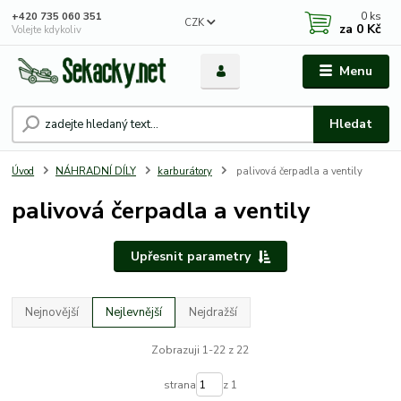
0
ks
+420 735 060 351
CZK
za
0 Kč
Volejte kdykoliv
Menu
Hledat
Úvod
NÁHRADNÍ DÍLY
karburátory
palivová čerpadla a ventily
palivová čerpadla a ventily
Upřesnit parametry
Nejnovější
Nejlevnější
Nejdražší
Zobrazuji 1-22 z 22
strana
z 1