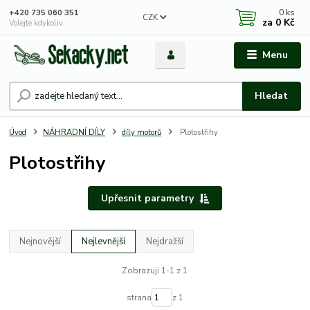
0
ks
+420 735 060 351
CZK
za
0 Kč
Volejte kdykoliv
Menu
Hledat
Úvod
NÁHRADNÍ DÍLY
díly motorů
Plotostřihy
Plotostřihy
Upřesnit parametry
Nejnovější
Nejlevnější
Nejdražší
Zobrazuji 1-1 z 1
strana
z 1