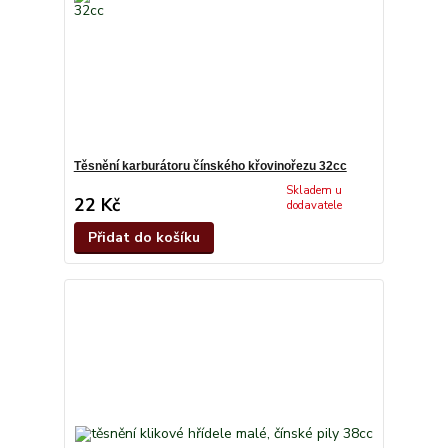
Těsnění karburátoru čínského křovinořezu 32cc
Skladem u
22 Kč
dodavatele
Přidat do košíku