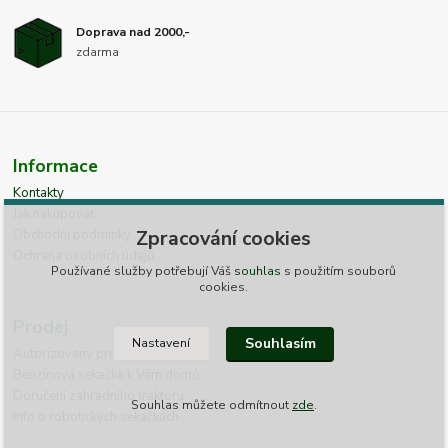
Doprava nad 2000,-
zdarma
Informace
Kontakty
Jak nakupovat
Zpracování cookies
Obchodní podmínky
Ochrana osobních údajů
Používané služby potřebují Váš
souhlas
s použitím souborů
cookies.
Prodej
Souhlasím
Nastavení
Autorizovaný prodej AL-KO
Benzínová sekačka k Vám domů
Doručení zahradního traktoru
Souhlas můžete odmítnout
zde
.
Info o robotických sekačkách