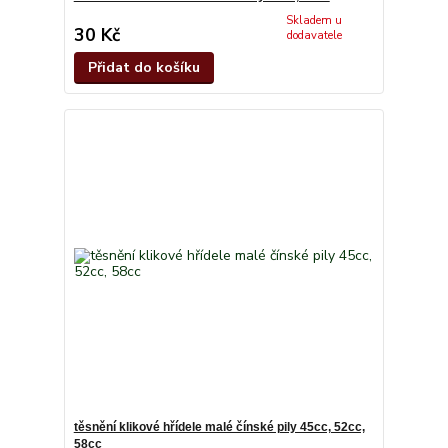
Skladem u
30 Kč
dodavatele
Přidat do košíku
těsnění klikové hřídele malé čínské pily 45cc, 52cc,
58cc