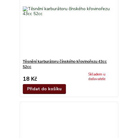
Těsnění karburátoru čínského křovinořezu 43cc
52cc
Skladem u
18 Kč
dodavatele
Přidat do košíku