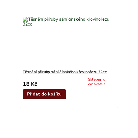
Těsnění příruby sání čínského křovinořezu 32cc
Skladem u
18 Kč
dodavatele
Přidat do košíku