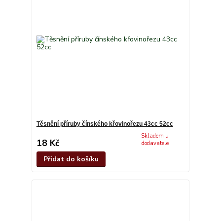
Těsnění příruby čínského křovinořezu 43cc 52cc
Skladem u
18 Kč
dodavatele
Přidat do košíku