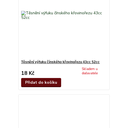
Těsnění výfuku čínského křovinořezu 43cc 52cc
Skladem u
18 Kč
dodavatele
Přidat do košíku