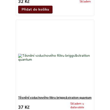
32 Kč
Skladem
Přidat do košíku
Těsnění vzduchového filtru briggs&stratton quantum
Skladem u
37 Kč
dodavatele