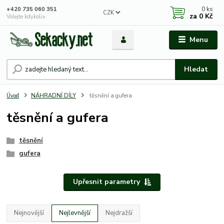
0
ks
+420 735 060 351
CZK
za
0 Kč
Volejte kdykoliv
Menu
Hledat
Úvod
NÁHRADNÍ DÍLY
těsnění a gufera
těsnění a gufera
těsnění
gufera
Upřesnit parametry
Nejnovější
Nejlevnější
Nejdražší