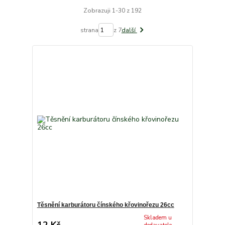
Zobrazuji 1-30 z 192
strana
z 7
další
Těsnění karburátoru čínského křovinořezu 26cc
Skladem u
12 Kč