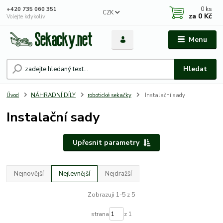
0
ks
+420 735 060 351
CZK
za
0 Kč
Volejte kdykoliv
Menu
Hledat
Úvod
NÁHRADNÍ DÍLY
robotické sekačky
Instalační sady
Instalační sady
Upřesnit parametry
Nejnovější
Nejlevnější
Nejdražší
Zobrazuji 1-5 z 5
strana
z 1