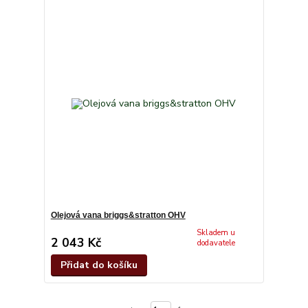
Olejová vana briggs&stratton OHV
Skladem u
2 043 Kč
dodavatele
Přidat do košíku