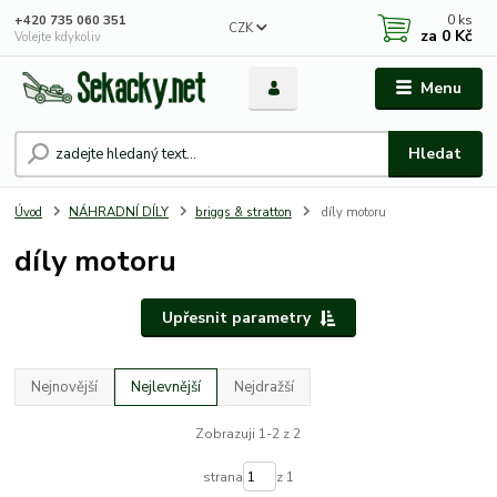
0
ks
+420 735 060 351
CZK
za
0 Kč
Volejte kdykoliv
Menu
Hledat
Úvod
NÁHRADNÍ DÍLY
briggs & stratton
díly motoru
díly motoru
Upřesnit parametry
Nejnovější
Nejlevnější
Nejdražší
Zobrazuji 1-2 z 2
strana
z 1