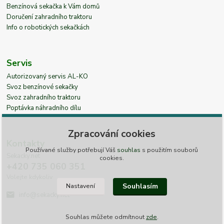
Benzínová sekačka k Vám domů
Doručení zahradního traktoru
Info o robotických sekačkách
Servis
Autorizovaný servis AL-KO
Svoz benzínové sekačky
Svoz zahradního traktoru
Poptávka náhradního dílu
Zpracování cookies
Kontakty
Používané služby potřebují Váš
souhlas
s použitím souborů
Sekacky.net
cookies.
+420 735 060 351
Volejte kdykoliv
Souhlasím
Nastavení
info@sekacky.net
Souhlas můžete odmítnout
zde
.