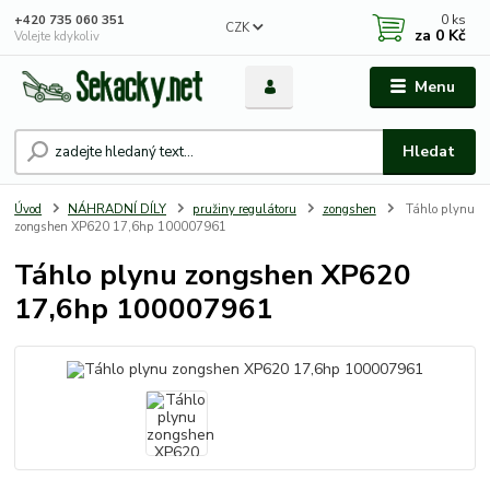
0
ks
+420 735 060 351
CZK
za
0 Kč
Volejte kdykoliv
Menu
Hledat
Úvod
NÁHRADNÍ DÍLY
pružiny regulátoru
zongshen
Táhlo plynu
zongshen XP620 17,6hp 100007961
Táhlo plynu zongshen XP620
17,6hp 100007961