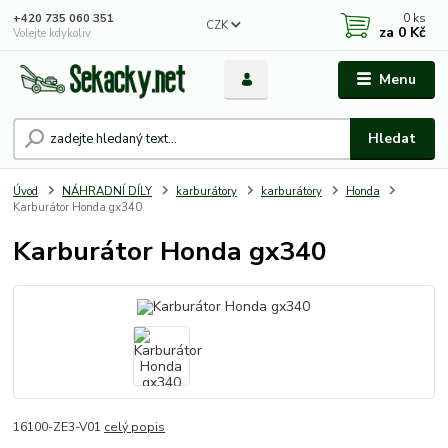
0
ks
+420 735 060 351
CZK
za
0 Kč
Volejte kdykoliv
Menu
Hledat
Úvod
NÁHRADNÍ DÍLY
karburátory
karburátory
Honda
Karburátor Honda gx340
Karburátor Honda gx340
16100-ZE3-V01
celý popis