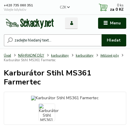
0
ks
+420 735 060 351
CZK
za
0 Kč
Volejte kdykoliv
Menu
Hledat
Úvod
NÁHRADNÍ DÍLY
karburátory
karburátory
řetězové pily
Karburátor Stihl MS361 Farmertec
Karburátor Stihl MS361
Farmertec