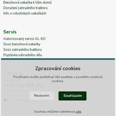
Benzínová sekačka k Vám domů
Doručení zahradního traktoru
Info o robotických sekačkách
Servis
Autorizovaný servis AL-KO
Svoz benzínové sekačky
Svoz zahradního traktoru
Poptávka náhradního dílu
Zpracování cookies
Kontakty
Používané služby potřebují Váš
souhlas
s použitím souborů
Sekacky.net
cookies.
+420 735 060 351
Volejte kdykoliv
Souhlasím
Nastavení
info@sekacky.net
Souhlas můžete odmítnout
zde
.