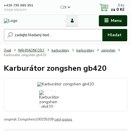
0
ks
+420 735 060 351
CZK
za
0 Kč
Volejte kdykoliv
Menu
Hledat
Úvod
NÁHRADNÍ DÍLY
karburátory
karburátory
zongshen
Karburátor zongshen gb420
Karburátor zongshen gb420
originál Zongshen100155209
celý popis