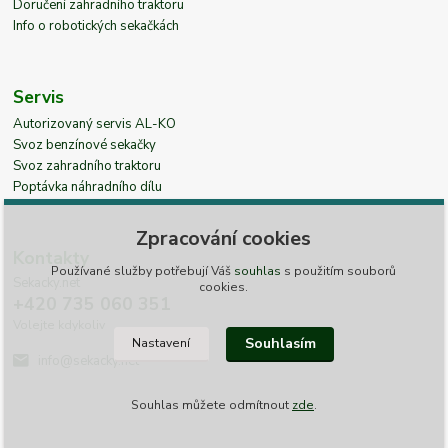
Doručení zahradního traktoru
Info o robotických sekačkách
Servis
Autorizovaný servis AL-KO
Svoz benzínové sekačky
Svoz zahradního traktoru
Poptávka náhradního dílu
Zpracování cookies
Kontakty
Používané služby potřebují Váš
souhlas
s použitím souborů
Sekacky.net
cookies.
+420 735 060 351
Volejte kdykoliv
Souhlasím
Nastavení
info@sekacky.net
Souhlas můžete odmítnout
zde
.