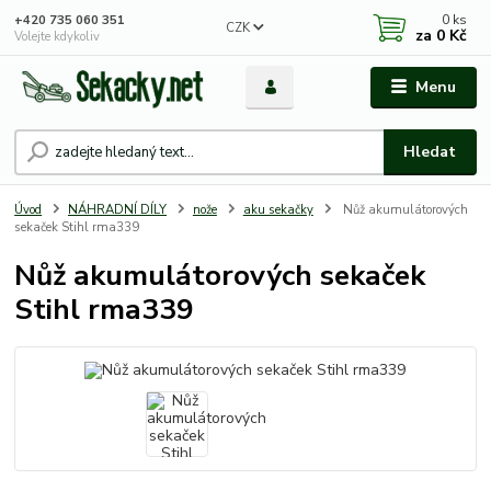
0
ks
+420 735 060 351
CZK
za
0 Kč
Volejte kdykoliv
Menu
Hledat
Úvod
NÁHRADNÍ DÍLY
nože
aku sekačky
Nůž akumulátorových
sekaček Stihl rma339
Nůž akumulátorových sekaček
Stihl rma339