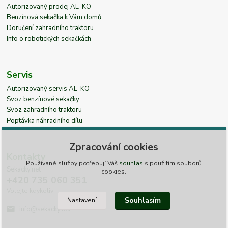
Autorizovaný prodej AL-KO
Benzínová sekačka k Vám domů
Doručení zahradního traktoru
Info o robotických sekačkách
Servis
Autorizovaný servis AL-KO
Svoz benzínové sekačky
Svoz zahradního traktoru
Poptávka náhradního dílu
Zpracování cookies
Kontakty
Používané služby potřebují Váš
souhlas
s použitím souborů
Sekacky.net
cookies.
+420 735 060 351
Volejte kdykoliv
Souhlasím
Nastavení
info@sekacky.net