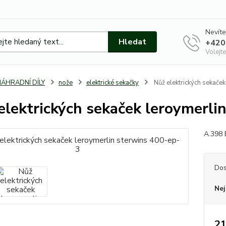
Nevíte
Hledat
+420
Volejte
NÁHRADNÍ DÍLY
nože
elektrické sekačky
Nůž elektrických sekače
elektrických sekaček leroymerli
A.398 
Dos
Nej
21