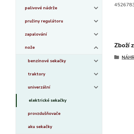
4526783
palivové nádrže
pružiny regulátoru
zapalování
Zboží 
nože
NÁHR
benzínové sekačky
traktory
univerzální
elektrické sekačky
provzdušňovače
aku sekačky