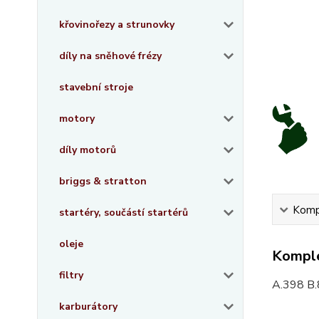
křovinořezy a strunovky
díly na sněhové frézy
stavební stroje
motory
díly motorů
briggs & stratton
Kompl
startéry, součástí startérů
oleje
Komple
filtry
A.398 B.
karburátory