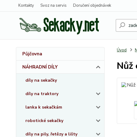
Kontakty
Svoz na servis
Doručení objednávek
Úvod
Půjčovna
Nůž 
NÁHRADNÍ DÍLY
díly na sekačky
díly na traktory
lanka k sekačkám
robotické sekačky
díly na pily, řetězy a lišty