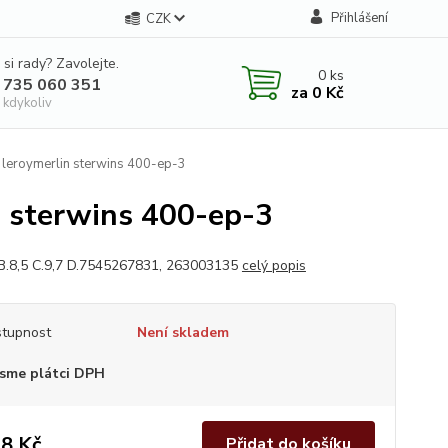
Přihlášení
CZK
 si rady? Zavolejte.
0
ks
 735 060 351
za
0 Kč
 kdykoliv
k leroymerlin sterwins 400-ep-3
n sterwins 400-ep-3
B.8,5 C.9,7 D.7545267831, 263003135
celý popis
tupnost
Není skladem
sme plátci DPH
8 Kč
Přidat do košíku