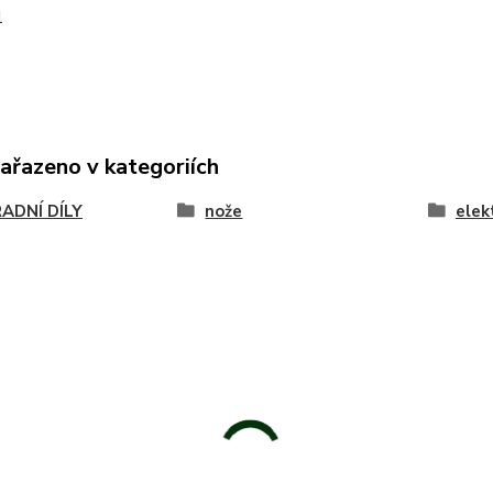
1
zařazeno v kategoriích
ADNÍ DÍLY
nože
elek