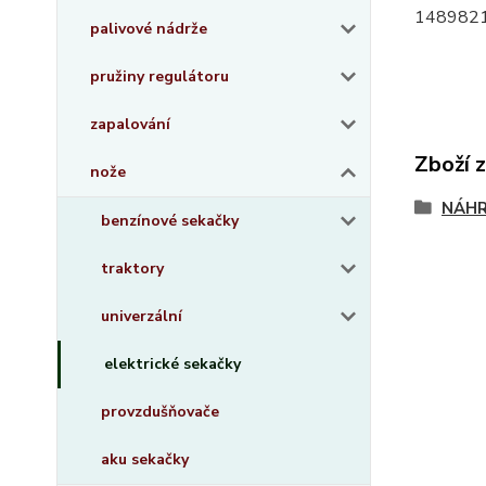
148982
palivové nádrže
pružiny regulátoru
zapalování
Zboží 
nože
NÁHR
benzínové sekačky
traktory
univerzální
elektrické sekačky
provzdušňovače
aku sekačky