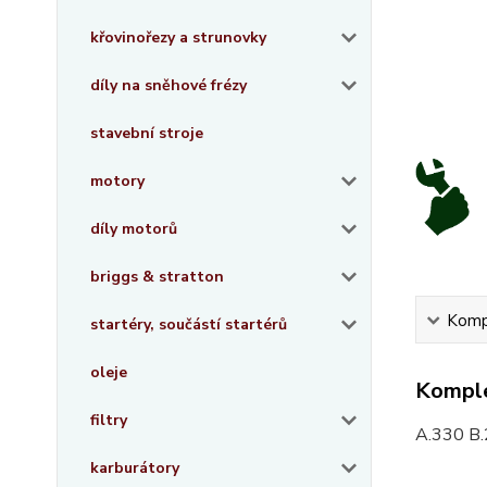
křovinořezy a strunovky
díly na sněhové frézy
stavební stroje
motory
díly motorů
briggs & stratton
Kompl
startéry, součástí startérů
oleje
Komple
filtry
A.330 B.
karburátory