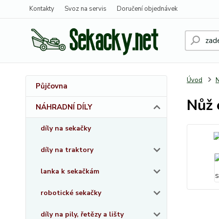
Kontakty
Svoz na servis
Doručení objednávek
Úvod
Půjčovna
Nůž 
NÁHRADNÍ DÍLY
díly na sekačky
díly na traktory
lanka k sekačkám
robotické sekačky
díly na pily, řetězy a lišty