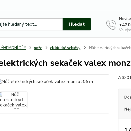
Nevíte
Hledat
+420
Volejte
NÁHRADNÍ DÍLY
nože
elektrické sekačky
Nůž elektrických sekače
elektrických sekaček valex mon
A.330 
Dos
Nej
17