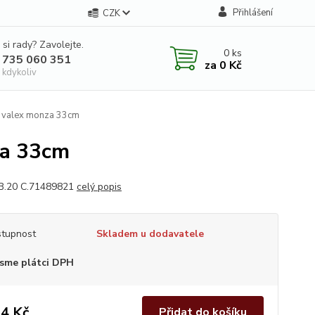
Přihlášení
CZK
 si rady? Zavolejte.
0
ks
 735 060 351
za
0 Kč
 kdykoliv
k valex monza 33cm
za 33cm
B.20 C.71489821
celý popis
tupnost
Skladem u dodavatele
sme plátci DPH
4 Kč
Přidat do košíku