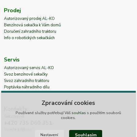
Prodej
Autorizovaný prodej AL-KO
Benzínová sekačka k Vám domů
Doručení zahradního traktoru
Info o robotických sekačkách
Servis
Autorizovaný servis AL-KO
Svoz benzínové sekačky
Svoz zahradního traktoru
Poptávka náhradního dílu
Zpracování cookies
Kontakty
Používané služby potřebují Váš
souhlas
s použitím souborů
Sekacky.net
cookies.
+420 735 060 351
Volejte kdykoliv
Souhlasím
Nastavení