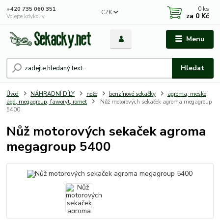
0
ks
+420 735 060 351
CZK
za
0 Kč
Volejte kdykoliv
Menu
Hledat
Úvod
NÁHRADNÍ DÍLY
nože
benzínové sekačky
agroma, mesko
agd, megagroup, faworyt, romet
Nůž motorových sekaček agroma megagroup
5400
Nůž motorových sekaček agroma
megagroup 5400