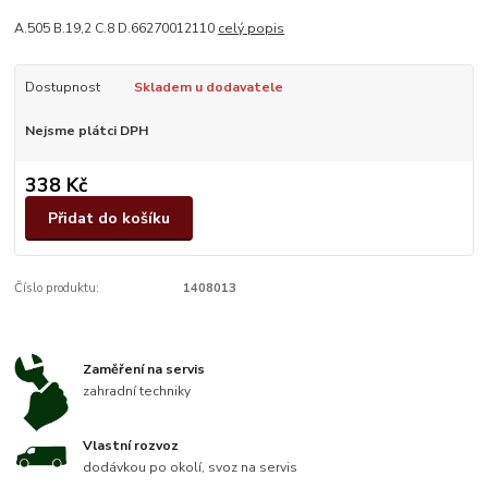
A.505 B.19,2 C.8 D.66270012110
celý popis
Dostupnost
Skladem u dodavatele
Nejsme plátci DPH
338 Kč
Přidat do košíku
Číslo produktu:
1408013
Zaměření na servis
zahradní techniky
Vlastní rozvoz
dodávkou po okolí, svoz na servis