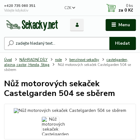
0
ks
+420 735 060 351
CZK
za
0 Kč
Volejte kdykoliv
Menu
Hledat
Úvod
NÁHRADNÍ DÍLY
nože
benzínové sekačky
castelgarden,
alpina, castor, Honda, Stiga
Nůž motorových sekaček Castelgarden 504 se
sběrem
Nůž motorových sekaček
Castelgarden 504 se sběrem