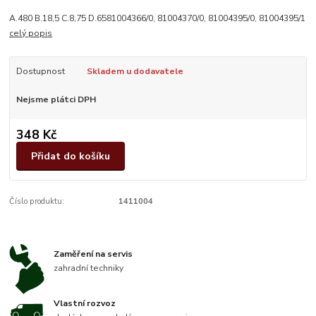
A.480 B.18,5 C.8,75 D.6581004366/0, 81004370/0, 81004395/0, 81004395/1
celý popis
Dostupnost
Skladem u dodavatele
Nejsme plátci DPH
348 Kč
Přidat do košíku
Číslo produktu:
1411004
Zaměření na servis
zahradní techniky
Vlastní rozvoz