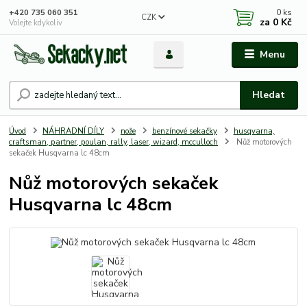
0
ks
+420 735 060 351
CZK
za
0 Kč
Volejte kdykoliv
Menu
Hledat
Úvod
NÁHRADNÍ DÍLY
nože
benzínové sekačky
husqvarna,
craftsman, partner, poulan, rally, laser, wizard, mcculloch
Nůž motorových
sekaček Husqvarna lc 48cm
Nůž motorových sekaček
Husqvarna lc 48cm