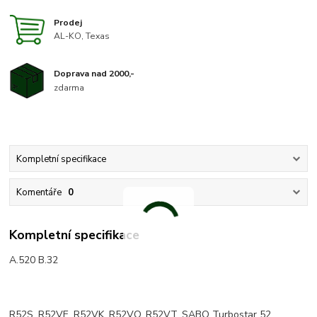
Prodej
AL-KO, Texas
Doprava nad 2000,-
zdarma
Kompletní specifikace
Komentáře
0
Kompletní specifikace
A.520 B.32
R52S, R52VE, R52VK, R52VO, R52VT, SABO Turbostar 52