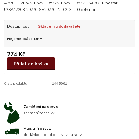
A.520 B.32R52S, R52VE, R52VK, R52VO, R52VT, SABO Turbostar
52SA17208, 29770, SA29770, 450-203-000
celý popis
Dostupnost
Skladem u dodavatele
Nejsme plátci DPH
274 Kč
Přidat do košíku
Číslo produktu:
1445001
Zaměření na servis
zahradní techniky
Vlastní rozvoz
dodávkou po okolí, svoz na servis