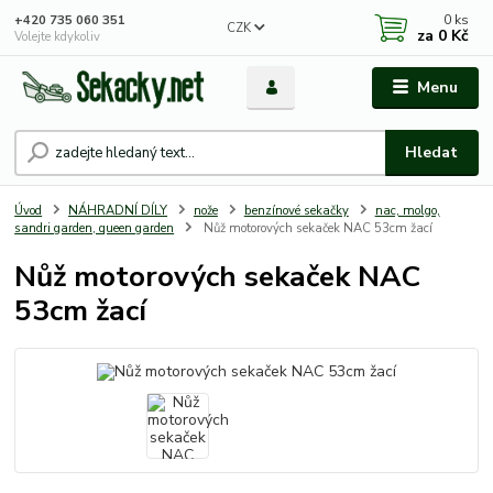
0
ks
+420 735 060 351
CZK
za
0 Kč
Volejte kdykoliv
Menu
Hledat
Úvod
NÁHRADNÍ DÍLY
nože
benzínové sekačky
nac, molgo,
sandri garden, queen garden
Nůž motorových sekaček NAC 53cm žací
Nůž motorových sekaček NAC
53cm žací