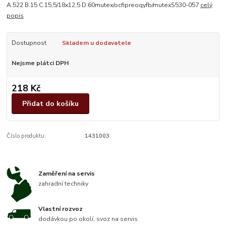
A.522 B.15 C.15,5/18x12,5 D.60mutex/ocfipreoqyfb/mutexS530-057
celý
popis
Dostupnost
Skladem u dodavatele
Nejsme plátci DPH
218 Kč
Přidat do košíku
Číslo produktu:
1431003
Zaměření na servis
zahradní techniky
Vlastní rozvoz
dodávkou po okolí, svoz na servis