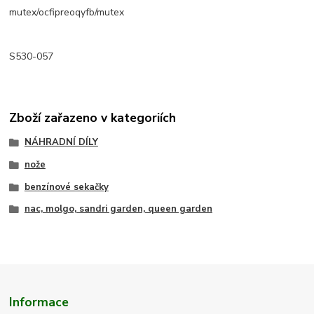
mutex/ocfipreoqyfb/mutex
S530-057
Zboží zařazeno v kategoriích
NÁHRADNÍ DÍLY
nože
benzínové sekačky
nac, molgo, sandri garden, queen garden
Informace