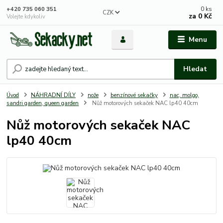
0
ks
+420 735 060 351
CZK
za
0 Kč
Volejte kdykoliv
Menu
Hledat
Úvod
NÁHRADNÍ DÍLY
nože
benzínové sekačky
nac, molgo,
sandri garden, queen garden
Nůž motorových sekaček NAC lp40 40cm
Nůž motorových sekaček NAC
lp40 40cm