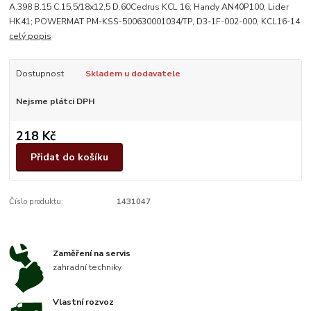
A.398 B.15 C.15,5/18x12,5 D.60Cedrus KCL 16; Handy AN40P100; Lider
HK41; POWERMAT PM-KSS-500630001034/TP, D3-1F-002-000, KCL16-14
celý popis
Dostupnost
Skladem u dodavatele
Nejsme plátci DPH
218 Kč
Přidat do košíku
Číslo produktu:
1431047
Zaměření na servis
zahradní techniky
Vlastní rozvoz