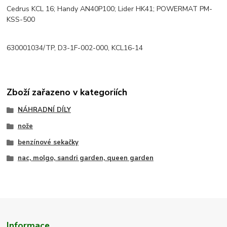
Cedrus KCL 16; Handy AN40P100; Lider HK41; POWERMAT PM-
KSS-500
630001034/TP, D3-1F-002-000, KCL16-14
Zboží zařazeno v kategoriích
NÁHRADNÍ DÍLY
nože
benzínové sekačky
nac, molgo, sandri garden, queen garden
Informace