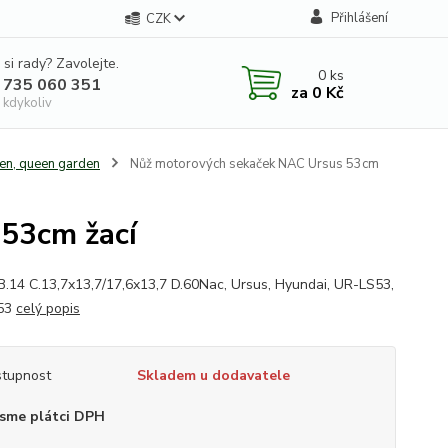
Přihlášení
CZK
 si rady? Zavolejte.
0
ks
 735 060 351
za
0 Kč
 kdykoliv
den, queen garden
Nůž motorových sekaček NAC Ursus 53cm
53cm žací
B.14 C.13,7x13,7/17,6x13,7 D.60Nac, Ursus, Hyundai, UR-LS53,
53
celý popis
tupnost
Skladem u dodavatele
sme plátci DPH