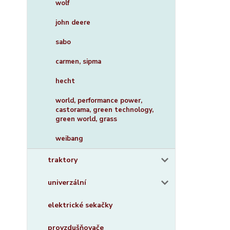
wolf
john deere
sabo
carmen, sipma
hecht
world, performance power,
castorama, green technology,
green world, grass
weibang
traktory
univerzální
elektrické sekačky
provzdušňovače