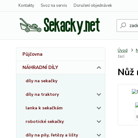
Kontakty
Svoz na servis
Doručení objednávek
Úvod
Půjčovna
žací
NÁHRADNÍ DÍLY
Nůž 
díly na sekačky
díly na traktory
lanka k sekačkám
robotické sekačky
díly na pily, řetězy a lišty