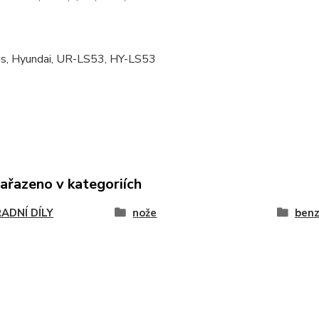
us, Hyundai, UR-LS53, HY-LS53
zařazeno v kategoriích
ADNÍ DÍLY
nože
benz