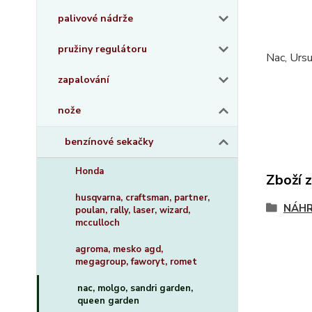
palivové nádrže
pružiny regulátoru
Nac, Urs
zapalování
nože
benzínové sekačky
Honda
Zboží 
husqvarna, craftsman, partner,
NÁHR
poulan, rally, laser, wizard,
mcculloch
agroma, mesko agd,
megagroup, faworyt, romet
nac, molgo, sandri garden,
queen garden