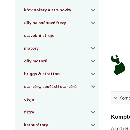
křovinořezy a strunovky
díly na sněhové frézy
stavební stroje
motory
díly motorů
briggs & stratton
startéry, součástí startérů
Kompl
oleje
filtry
Komple
karburátory
A.525 B.