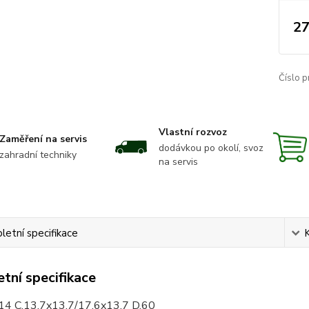
27
Číslo p
Vlastní rozvoz
Zaměření na servis
dodávkou po okolí, svoz
zahradní techniky
na servis
etní specifikace
tní specifikace
14 C.13,7x13,7/17,6x13,7 D.60