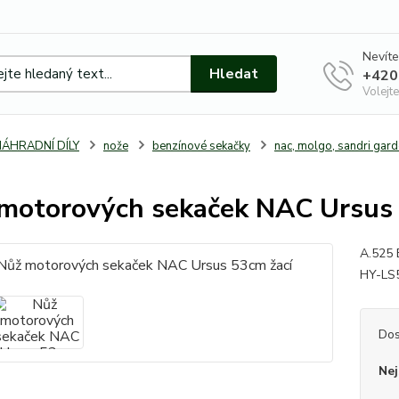
Nevíte
Hledat
+420
Volejte
NÁHRADNÍ DÍLY
nože
benzínové sekačky
nac, molgo, sandri gar
motorových sekaček NAC Ursus 
A.525 
HY-LS
Dos
Nej