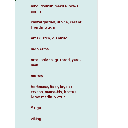
alko, dolmar, makita, nowa,
sigma
castelgarden, alpina, castor,
Honda, Stiga
emak, efco, oleomac
mep erma
mtd, bolens, gutbrod, yard-
man
murray
hortmasz, lider, krysiak,
tryton, mama-bis, hortus,
leroy merlin, victus
Stiga
viking