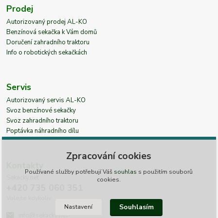
Prodej
Autorizovaný prodej AL-KO
Benzínová sekačka k Vám domů
Doručení zahradního traktoru
Info o robotických sekačkách
Servis
Autorizovaný servis AL-KO
Svoz benzínové sekačky
Svoz zahradního traktoru
Poptávka náhradního dílu
Zpracování cookies
Kontakty
Používané služby potřebují Váš
souhlas
s použitím souborů
Sekacky.net
cookies.
+420 735 060 351
Volejte kdykoliv
Souhlasím
Nastavení
info@sekacky.net