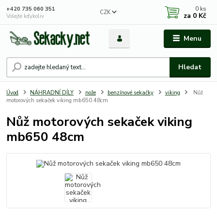
0
ks
+420 735 060 351
CZK
za
0 Kč
Volejte kdykoliv
Menu
Hledat
Úvod
NÁHRADNÍ DÍLY
nože
benzínové sekačky
viking
Nůž
motorových sekaček viking mb650 48cm
Nůž motorových sekaček viking
mb650 48cm