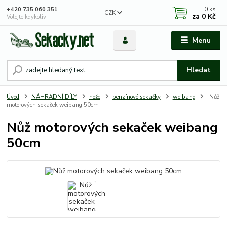
0
ks
+420 735 060 351
CZK
za
0 Kč
Volejte kdykoliv
Menu
Hledat
Úvod
NÁHRADNÍ DÍLY
nože
benzínové sekačky
weibang
Nůž
motorových sekaček weibang 50cm
Nůž motorových sekaček weibang
50cm