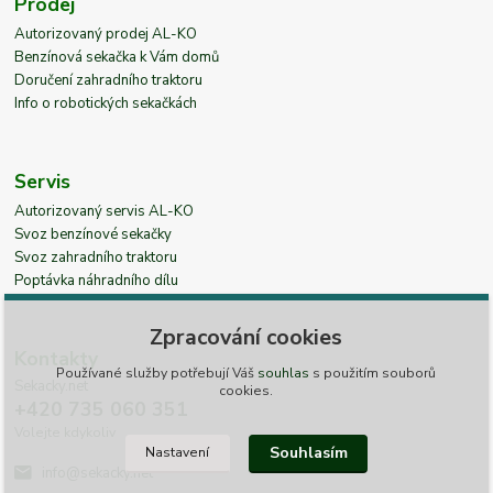
Prodej
Autorizovaný prodej AL-KO
Benzínová sekačka k Vám domů
Doručení zahradního traktoru
Info o robotických sekačkách
Servis
Autorizovaný servis AL-KO
Svoz benzínové sekačky
Svoz zahradního traktoru
Poptávka náhradního dílu
Zpracování cookies
Kontakty
Používané služby potřebují Váš
souhlas
s použitím souborů
Sekacky.net
cookies.
+420 735 060 351
Volejte kdykoliv
Souhlasím
Nastavení
info@sekacky.net