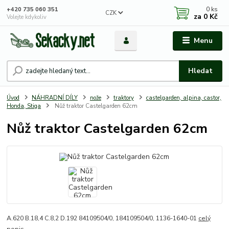
0
ks
+420 735 060 351
CZK
za
0 Kč
Volejte kdykoliv
Menu
Hledat
Úvod
NÁHRADNÍ DÍLY
nože
traktory
castelgarden, alpina, castor,
Honda, Stiga
Nůž traktor Castelgarden 62cm
Nůž traktor Castelgarden 62cm
A.620 B.18,4 C.8,2 D.192 84109504/0, 184109504/0, 1136-1640-01
celý
popis