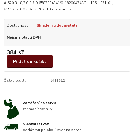
A.520 B.18,2 C.8,7 D.6582004341/0, 182004348/0, 1136-1031-01,
61517020105 , 61517020106
celý popis
Dostupnost
Skladem u dodavatele
Nejsme plátci DPH
384 Kč
Přidat do košíku
Číslo produktu:
1411012
Zaměření na servis
zahradní techniky
Vlastní rozvoz
dodávkou po okolí, svoz na servis