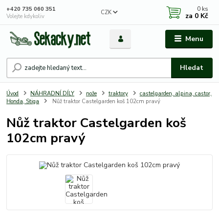
0
ks
+420 735 060 351
CZK
za
0 Kč
Volejte kdykoliv
Menu
Hledat
Úvod
NÁHRADNÍ DÍLY
nože
traktory
castelgarden, alpina, castor,
Honda, Stiga
Nůž traktor Castelgarden koš 102cm pravý
Nůž traktor Castelgarden koš
102cm pravý