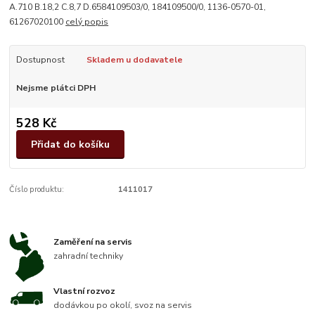
A.710 B.18,2 C.8,7 D.6584109503/0, 184109500/0, 1136-0570-01,
61267020100
celý popis
Dostupnost
Skladem u dodavatele
Nejsme plátci DPH
528 Kč
Přidat do košíku
Číslo produktu:
1411017
Zaměření na servis
zahradní techniky
Vlastní rozvoz
dodávkou po okolí, svoz na servis