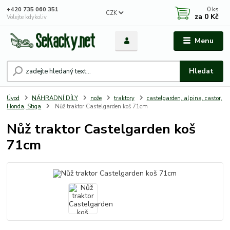
0
ks
+420 735 060 351
CZK
za
0 Kč
Volejte kdykoliv
Menu
Hledat
Úvod
NÁHRADNÍ DÍLY
nože
traktory
castelgarden, alpina, castor,
Honda, Stiga
Nůž traktor Castelgarden koš 71cm
Nůž traktor Castelgarden koš
71cm