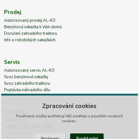
Prodej
Autorizovaný prodej AL-KO
Benzínová sekačka k Vám domů
Doručení zahradního traktoru
Info o robotických sekačkách
Servis
Autorizovaný servis AL-KO
Svoz benzínové sekačky
Svoz zahradního traktoru
Poptávka náhradního dílu
Zpracování cookies
Kontakty
Používané služby potřebují Váš
souhlas
s použitím souborů
Sekacky.net
cookies.
+420 735 060 351
Volejte kdykoliv
Souhlasím
Nastavení