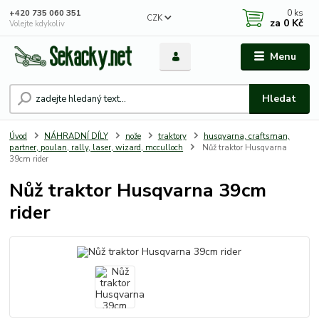
0
ks
+420 735 060 351
CZK
za
0 Kč
Volejte kdykoliv
Menu
Hledat
Úvod
NÁHRADNÍ DÍLY
nože
traktory
husqvarna, craftsman,
partner, poulan, rally, laser, wizard, mcculloch
Nůž traktor Husqvarna
39cm rider
Nůž traktor Husqvarna 39cm
rider