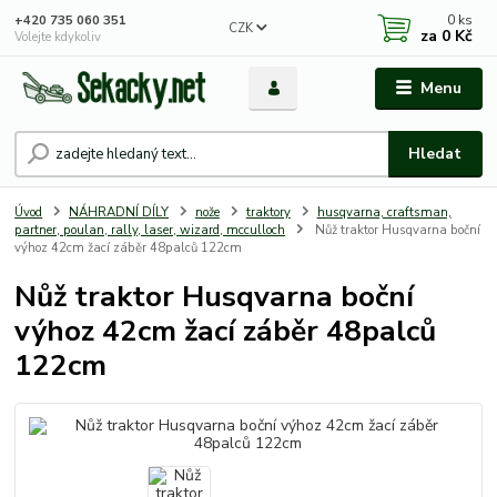
0
ks
+420 735 060 351
CZK
za
0 Kč
Volejte kdykoliv
Menu
Hledat
Úvod
NÁHRADNÍ DÍLY
nože
traktory
husqvarna, craftsman,
partner, poulan, rally, laser, wizard, mcculloch
Nůž traktor Husqvarna boční
výhoz 42cm žací záběr 48palců 122cm
Nůž traktor Husqvarna boční
výhoz 42cm žací záběr 48palců
122cm