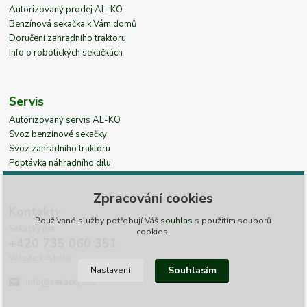
Autorizovaný prodej AL-KO
Benzínová sekačka k Vám domů
Doručení zahradního traktoru
Info o robotických sekačkách
Servis
Autorizovaný servis AL-KO
Svoz benzínové sekačky
Svoz zahradního traktoru
Poptávka náhradního dílu
Zpracování cookies
Kontakty
Používané služby potřebují Váš
souhlas
s použitím souborů
Sekacky.net
cookies.
+420 735 060 351
Volejte kdykoliv
Souhlasím
Nastavení
info@sekacky.net