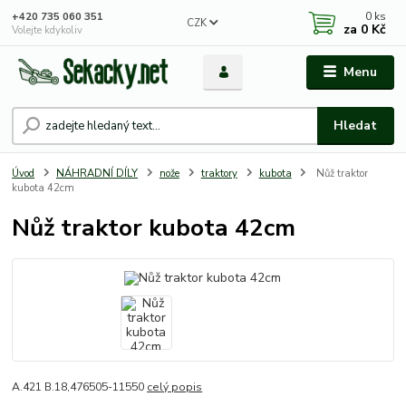
0
ks
+420 735 060 351
CZK
za
0 Kč
Volejte kdykoliv
Menu
Hledat
Úvod
NÁHRADNÍ DÍLY
nože
traktory
kubota
Nůž traktor
kubota 42cm
Nůž traktor kubota 42cm
A.421 B.18,476505-11550
celý popis