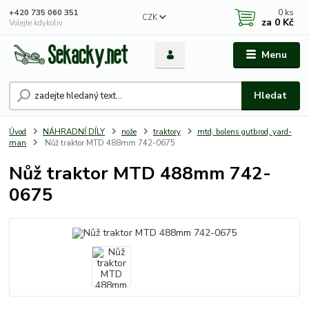
0
ks
+420 735 060 351
CZK
za
0 Kč
Volejte kdykoliv
Menu
Hledat
Úvod
NÁHRADNÍ DÍLY
nože
traktory
mtd, bolens gutbrod, yard-
man
Nůž traktor MTD 488mm 742-0675
Nůž traktor MTD 488mm 742-
0675