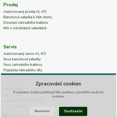
Prodej
Autorizovaný prodej AL-KO
Benzínová sekačka k Vám domů
Doručení zahradního traktoru
Info o robotických sekačkách
Servis
Autorizovaný servis AL-KO
Svoz benzínové sekačky
Svoz zahradního traktoru
Poptávka náhradního dílu
Zpracování cookies
Kontakty
Používané služby potřebují Váš
souhlas
s použitím souborů
Sekacky.net
cookies.
+420 735 060 351
Volejte kdykoliv
Souhlasím
Nastavení
info@sekacky.net