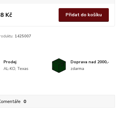
8 Kč
Přidat do košíku
roduktu:
1425007
Prodej
Doprava nad 2000,-
AL-KO, Texas
zdarma
Komentáře
0