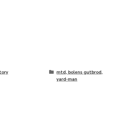
tory
mtd, bolens gutbrod,
yard-man