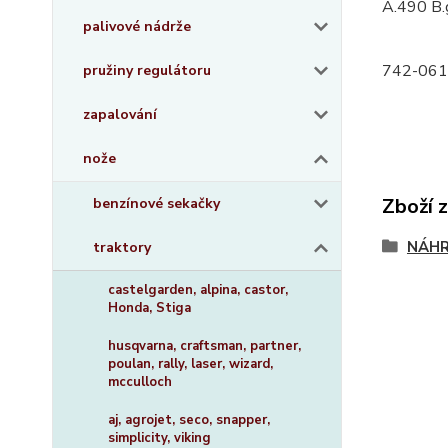
A.490 B.
palivové nádrže
742-061
pružiny regulátoru
zapalování
nože
Zboží 
benzínové sekačky
NÁHR
traktory
castelgarden, alpina, castor,
Honda, Stiga
husqvarna, craftsman, partner,
poulan, rally, laser, wizard,
mcculloch
aj, agrojet, seco, snapper,
simplicity, viking