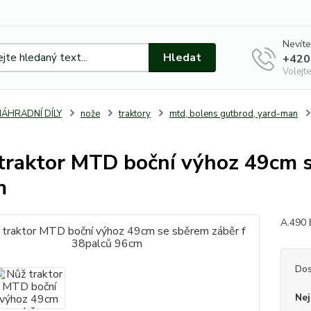
Nevíte
Hledat
+420
Volejte
NÁHRADNÍ DÍLY
nože
traktory
mtd, bolens gutbrod, yard-man
traktor MTD boční výhoz 49cm s
m
A.490 
Dos
Nej