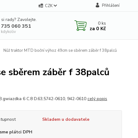
Přihlášení
CZK
 si rady? Zavolejte.
0
ks
 735 060 351
za
0 Kč
 kdykoliv
Nůž traktor MTD boční výhoz 49cm se sběrem záběr f 38palců
e sběrem záběr f 38palců
B.gwiazdka 6 C.8 D.63,5742-0610, 942-0610
celý popis
tupnost
Skladem u dodavatele
sme plátci DPH