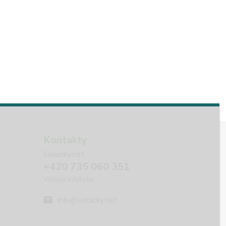
Kontakty
Sekacky.net
+420 735 060 351
Volejte kdykoliv
info@sekacky.net