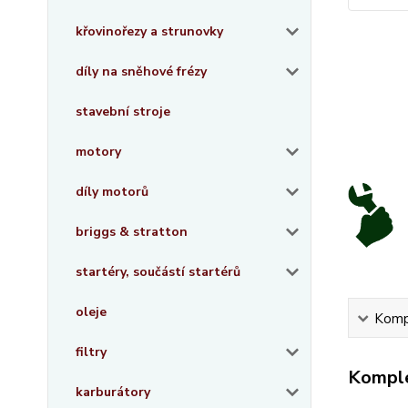
křovinořezy a strunovky
díly na sněhové frézy
stavební stroje
motory
díly motorů
briggs & stratton
startéry, součástí startérů
oleje
Kompl
filtry
Komple
karburátory