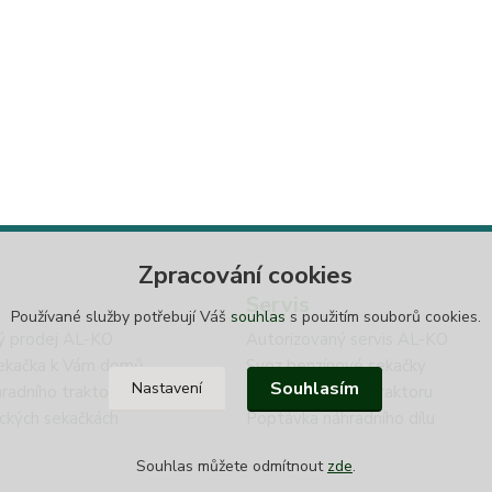
Zpracování cookies
Servis
Používané služby potřebují Váš
souhlas
s použitím souborů cookies.
ý prodej AL-KO
Autorizovaný servis AL-KO
ekačka k Vám domů
Svoz benzínové sekačky
Souhlasím
Nastavení
radního traktoru
Svoz zahradního traktoru
ických sekačkách
Poptávka náhradního dílu
Souhlas můžete odmítnout
zde
.