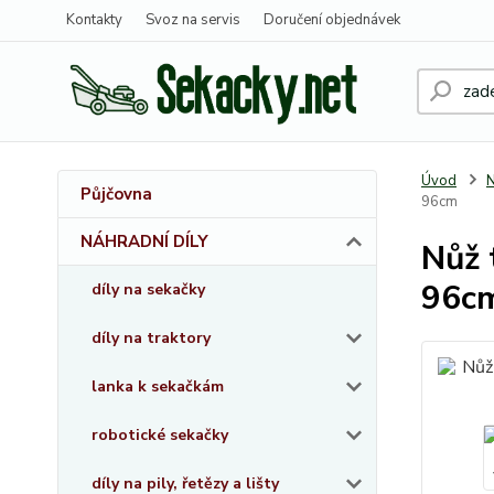
Kontakty
Svoz na servis
Doručení objednávek
Úvod
Půjčovna
96cm
NÁHRADNÍ DÍLY
Nůž 
96c
díly na sekačky
díly na traktory
lanka k sekačkám
robotické sekačky
díly na pily, řetězy a lišty