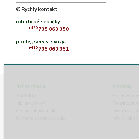
✆ Rychlý kontakt:
robotické sekačky
+420
735 060 350
prodej, servis, svozy...
+420
735 060 351
Informace
Prodej
Kontakty
Autorizovan
Jak nakupovat
Benzínová s
Obchodní podmínky
Doručení zah
Ochrana osobních údajů
Info o robot