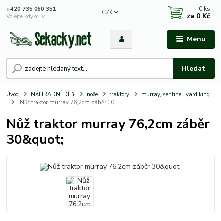
0
ks
+420 735 060 351
CZK
za
0 Kč
Volejte kdykoliv
Menu
Hledat
Úvod
NÁHRADNÍ DÍLY
nože
traktory
murray, sentinel, yard king
Nůž traktor murray 76,2cm záběr 30"
Nůž traktor murray 76,2cm záběr
30&quot;