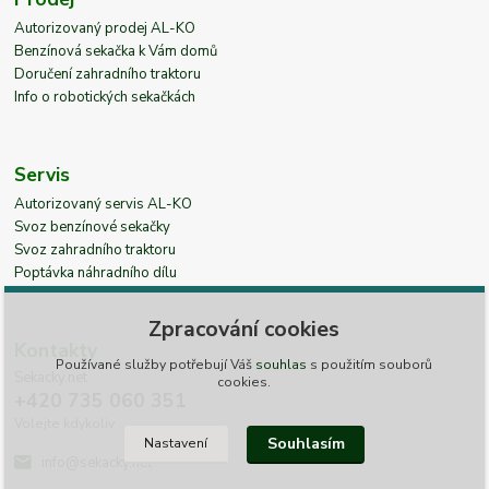
Autorizovaný prodej AL-KO
Benzínová sekačka k Vám domů
Doručení zahradního traktoru
Info o robotických sekačkách
Servis
Autorizovaný servis AL-KO
Svoz benzínové sekačky
Svoz zahradního traktoru
Poptávka náhradního dílu
Zpracování cookies
Kontakty
Používané služby potřebují Váš
souhlas
s použitím souborů
Sekacky.net
cookies.
+420 735 060 351
Volejte kdykoliv
Souhlasím
Nastavení
info@sekacky.net