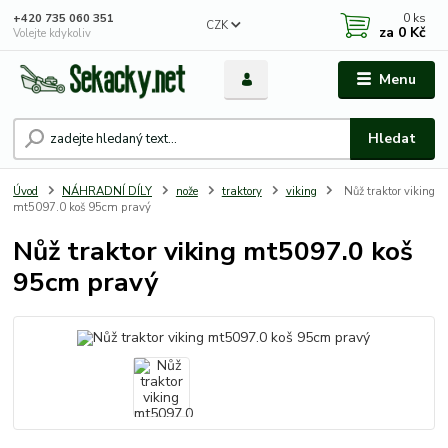
0
ks
+420 735 060 351
CZK
za
0 Kč
Volejte kdykoliv
Menu
Hledat
Úvod
NÁHRADNÍ DÍLY
nože
traktory
viking
Nůž traktor viking
mt5097.0 koš 95cm pravý
Nůž traktor viking mt5097.0 koš
95cm pravý