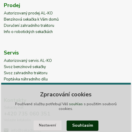
Prodej
Autorizovaný prodej AL-KO
Benzínová sekačka k Vám domů
Doručení zahradního traktoru
Info o robotických sekačkách
Servis
Autorizovaný servis AL-KO
Svoz benzínové sekačky
Svoz zahradního traktoru
Poptávka náhradního dílu
Zpracování cookies
Kontakty
Používané služby potřebují Váš
souhlas
s použitím souborů
Sekacky.net
cookies.
+420 735 060 351
Volejte kdykoliv
Souhlasím
Nastavení
info@sekacky.net