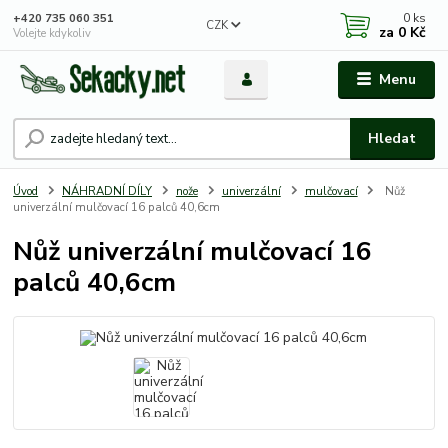
0
ks
+420 735 060 351
CZK
za
0 Kč
Volejte kdykoliv
Menu
Hledat
Úvod
NÁHRADNÍ DÍLY
nože
univerzální
mulčovací
Nůž
univerzální mulčovací 16 palců 40,6cm
Nůž univerzální mulčovací 16
palců 40,6cm