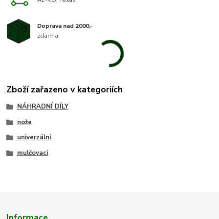
AL-KO, Texas
Doprava nad 2000,-
zdarma
Zboží zařazeno v kategoriích
NÁHRADNÍ DÍLY
nože
univerzální
mulčovací
Informace