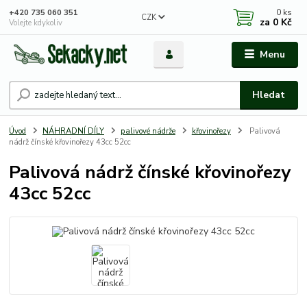
0
ks
+420 735 060 351
CZK
za
0 Kč
Volejte kdykoliv
Menu
Hledat
Úvod
NÁHRADNÍ DÍLY
palivové nádrže
křovinořezy
Palivová
nádrž čínské křovinořezy 43cc 52cc
Palivová nádrž čínské křovinořezy
43cc 52cc