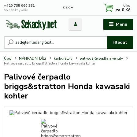
0
ks
+420 735 060 351
CZK
za
0 Kč
Volejte kdykoliv
Menu
Hledat
Úvod
NÁHRADNÍ DÍLY
karburátory
palivová čerpadla a ventily
Palivové čerpadlo briggs&stratton Honda kawasaki kohler
Palivové čerpadlo
briggs&stratton Honda kawasaki
kohler