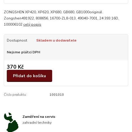
ZONGSHEN XP420, XP620, XP680, GB680, GB1000originál
Zongshen491922, 808656, 16700-ZL8-013, 49040-7001, 24 393 16D,
100006102
celý popis
Dostupnost
Skladem u dodavatele
Nejsme plátci DPH
370 Kč
Přidat do košíku
Číslo produktu:
1001010
Zaměření na servis
zahradní techniky