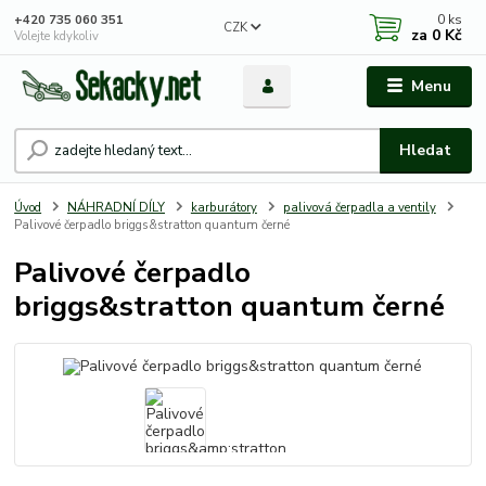
0
ks
+420 735 060 351
CZK
za
0 Kč
Volejte kdykoliv
Menu
Hledat
Úvod
NÁHRADNÍ DÍLY
karburátory
palivová čerpadla a ventily
Palivové čerpadlo briggs&stratton quantum černé
Palivové čerpadlo
briggs&stratton quantum černé