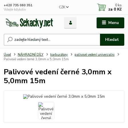
0
ks
+420 735 060 351
CZK
za
0 Kč
Volejte kdykoliv
Menu
Hledat
Úvod
NÁHRADNÍ DÍLY
karburátory
palivové vedení univerzalni
Palivové vedení černé 3,0mm x 5,0mm 15m
Palivové vedení černé 3,0mm x
5,0mm 15m