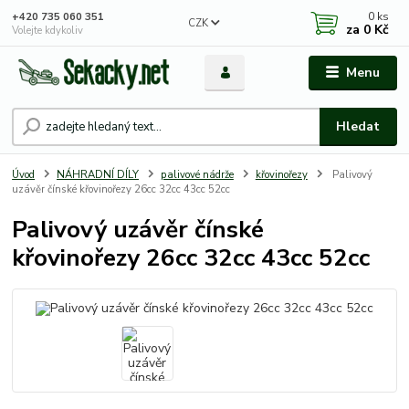
0
ks
+420 735 060 351
CZK
za
0 Kč
Volejte kdykoliv
Menu
Hledat
Úvod
NÁHRADNÍ DÍLY
palivové nádrže
křovinořezy
Palivový
uzávěr čínské křovinořezy 26cc 32cc 43cc 52cc
Palivový uzávěr čínské
křovinořezy 26cc 32cc 43cc 52cc