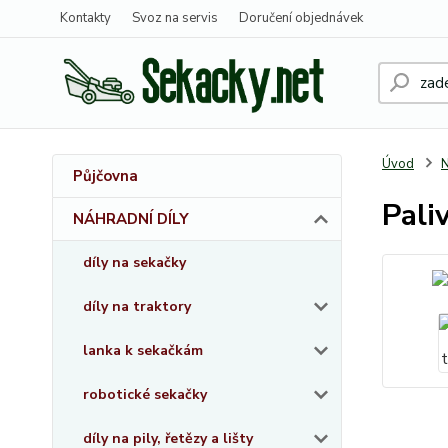
Kontakty
Svoz na servis
Doručení objednávek
Úvod
Půjčovna
Pali
NÁHRADNÍ DÍLY
díly na sekačky
díly na traktory
lanka k sekačkám
robotické sekačky
díly na pily, řetězy a lišty