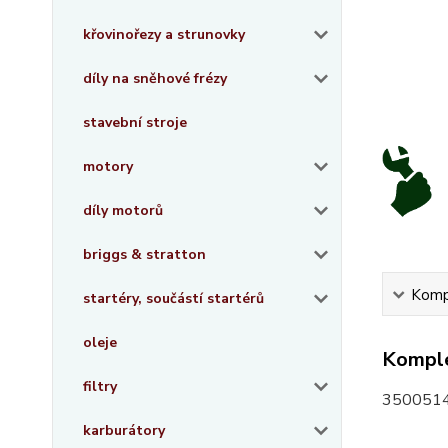
křovinořezy a strunovky
díly na sněhové frézy
stavební stroje
motory
díly motorů
briggs & stratton
Kompl
startéry, součástí startérů
oleje
Komple
filtry
350051
karburátory