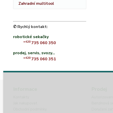
Zahradní multitool
✆ Rychlý kontakt:
robotické sekačky
+420
735 060 350
prodej, servis, svozy...
+420
735 060 351
Informace
Prodej
Kontakty
Autorizovan
Jak nakupovat
Benzínová s
Obchodní podmínky
Doručení zah