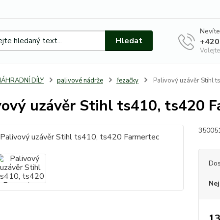
Nevíte
Hledat
+420
Volejte
NÁHRADNÍ DÍLY
palivové nádrže
řezačky
Palivový uzávěr Stihl 
vový uzávěr Stihl ts410, ts420 
35005
Dos
Nej
13