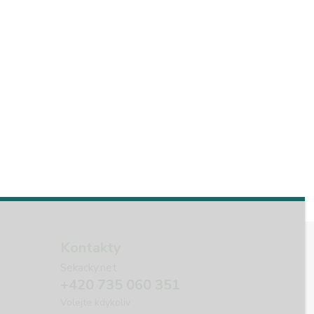
Kontakty
Sekacky.net
+420 735 060 351
Volejte kdykoliv