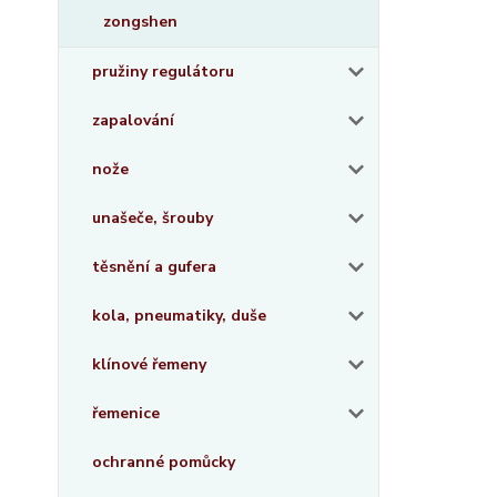
zongshen
pružiny regulátoru
zapalování
nože
unašeče, šrouby
těsnění a gufera
kola, pneumatiky, duše
klínové řemeny
řemenice
ochranné pomůcky