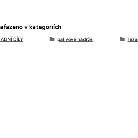
zařazeno v kategoriích
ADNÍ DÍLY
palivové nádrže
řeza