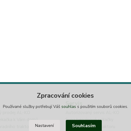
Zpracování cookies
Servis
Používané služby potřebují Váš
souhlas
s použitím souborů cookies.
ý prodej AL-KO
Autorizovaný servis AL-KO
ekačka k Vám domů
Svoz benzínové sekačky
Souhlasím
Nastavení
radního traktoru
Svoz zahradního traktoru