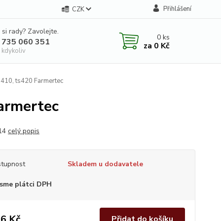
Přihlášení
CZK
 si rady? Zavolejte.
0
ks
 735 060 351
za
0 Kč
 kdykoliv
ts410, ts420 Farmertec
Farmertec
14
celý popis
tupnost
Skladem u dodavatele
sme plátci DPH
6 Kč
Přidat do košíku