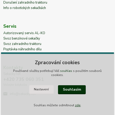
Doručení zahradního traktoru
Info o robotických sekačkách
Servis
Autorizovaný servis AL-KO
Svoz benzínové sekačky
Svoz zahradního traktoru
Poptávka náhradního dílu
Zpracování cookies
Kontakty
Používané služby potřebují Váš
souhlas
s použitím souborů
Sekacky.net
cookies.
+420 735 060 351
Volejte kdykoliv
Souhlasím
Nastavení
info@sekacky.net
Souhlas můžete odmítnout
zde
.