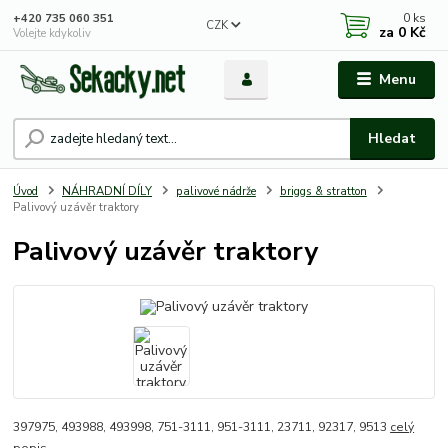
0
ks
+420 735 060 351
CZK
za
0 Kč
Volejte kdykoliv
Menu
Hledat
Úvod
NÁHRADNÍ DÍLY
palivové nádrže
briggs & stratton
Palivový uzávěr traktory
Palivový uzávěr traktory
397975, 493988, 493998, 751-3111, 951-3111, 23711, 92317, 9513
celý
popis